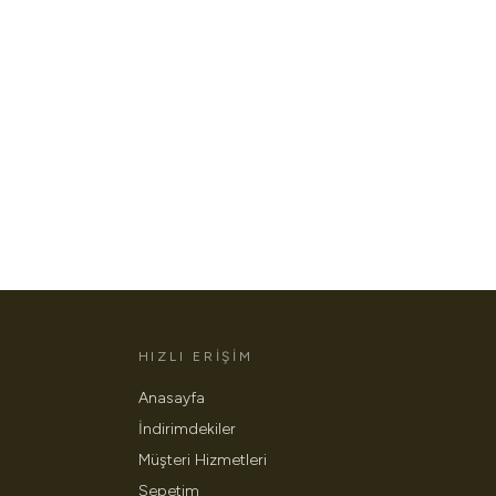
HIZLI ERIŞIM
Anasayfa
İndirimdekiler
Müşteri Hizmetleri
Sepetim