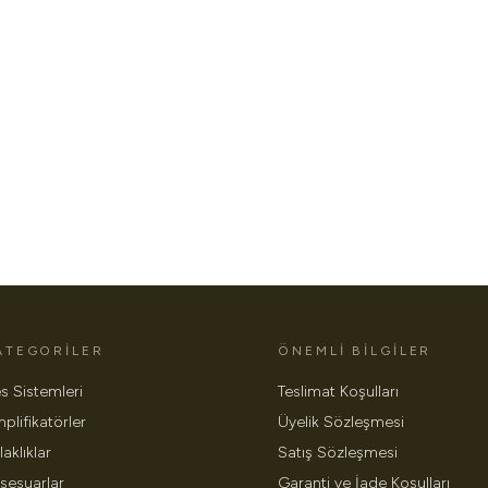
ATEGORILER
ÖNEMLI BILGILER
s Sistemleri
Teslimat Koşulları
plifikatörler
Üyelik Sözleşmesi
laklıklar
Satış Sözleşmesi
sesuarlar
Garanti ve İade Koşulları