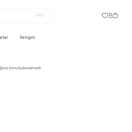
ARA
Favorilerim
Hesabım
Sepetim
rlar
İletişim
ğınız soru bulunamadı.