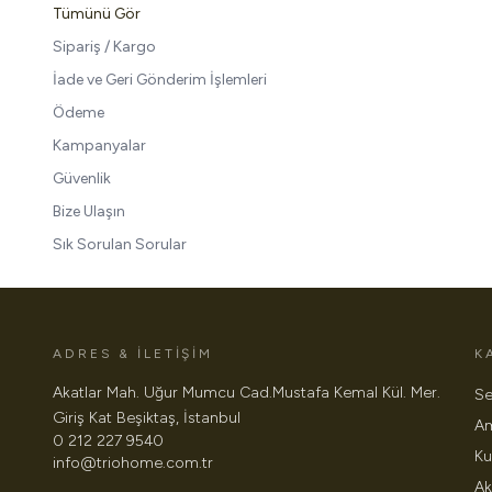
Tümünü Gör
Sipariş / Kargo
İade ve Geri Gönderim İşlemleri
Ödeme
Kampanyalar
Güvenlik
Bize Ulaşın
Sık Sorulan Sorular
ADRES & İLETİŞİM
K
Akatlar Mah. Uğur Mumcu Cad.Mustafa Kemal Kül. Mer.
Se
Giriş Kat Beşiktaş, İstanbul
Am
0 212 227 9540
Ku
info@triohome.com.tr
Ak