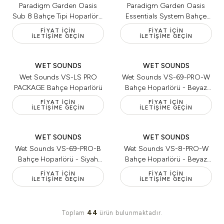
Paradigm Garden Oasis
Paradigm Garden Oasis
Sub 8 Bahçe Tipi Hoparlör -
Essentials System Bahçe
Siyah (Tekli)
Tipi Hoparlör - Koyu Saten
FIYAT İÇIN
FIYAT İÇIN
İLETIŞIME GEÇIN
İLETIŞIME GEÇIN
Kahve (Tekli)
WET SOUNDS
WET SOUNDS
Wet Sounds VS-LS PRO
Wet Sounds VS-69-PRO-W
PACKAGE Bahçe Hoparlörü
Bahçe Hoparlörü - Beyaz
(Tekli)
FIYAT İÇIN
FIYAT İÇIN
İLETIŞIME GEÇIN
İLETIŞIME GEÇIN
WET SOUNDS
WET SOUNDS
Wet Sounds VS-69-PRO-B
Wet Sounds VS-8-PRO-W
Bahçe Hoparlörü - Siyah
Bahçe Hoparlörü - Beyaz
(Tekli)
(Tekli)
FIYAT İÇIN
FIYAT İÇIN
İLETIŞIME GEÇIN
İLETIŞIME GEÇIN
44
Toplam
ürün bulunmaktadır.