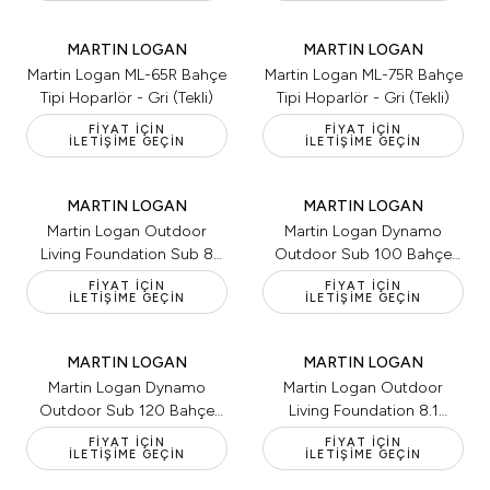
MARTIN LOGAN
MARTIN LOGAN
Martin Logan ML-65R Bahçe
Martin Logan ML-75R Bahçe
Tipi Hoparlör - Gri (Tekli)
Tipi Hoparlör - Gri (Tekli)
FIYAT İÇIN
FIYAT İÇIN
İLETIŞIME GEÇIN
İLETIŞIME GEÇIN
MARTIN LOGAN
MARTIN LOGAN
Martin Logan Outdoor
Martin Logan Dynamo
Living Foundation Sub 8
Outdoor Sub 100 Bahçe
Bahçe Tipi Hoparlör - Koyu
Tipi Hoparlör - Koyu Bronz
FIYAT İÇIN
FIYAT İÇIN
İLETIŞIME GEÇIN
Bronz (Tekli)
İLETIŞIME GEÇIN
(Tekli)
MARTIN LOGAN
MARTIN LOGAN
Martin Logan Dynamo
Martin Logan Outdoor
Outdoor Sub 120 Bahçe
Living Foundation 8.1
Tipi Hoparlör - Koyu Bronz
System Bahçe Tipi Hoparlör
FIYAT İÇIN
FIYAT İÇIN
İLETIŞIME GEÇIN
(Tekli)
İLETIŞIME GEÇIN
- Koyu Bronz