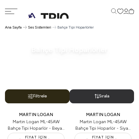
Favorilerim
Hesabı
Sepe
Ara
Ana Sayfa
Ses Sistemleri
Bahçe Tipi Hoparlörler
Bahçe Tipi Hoparlörler
Filtrele
Sırala
MARTIN LOGAN
MARTIN LOGAN
Martin Logan ML-45AW
Martin Logan ML-45AW
Bahçe Tipi Hoparlör - Beyaz
Bahçe Tipi Hoparlör - Siyah
(Tekli)
(Tekli)
FIYAT İÇIN
FIYAT İÇIN