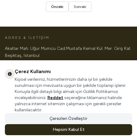
Önceki
Sonraki
ADRES & İLETİŞİM
Akatlar Mah. Uğur Mumcu Cad.Mustafa Kemal Kül. Mer. Giriş Kat
Beşiktaş, İstanbul
0 212 227 9540
info@triohome.com.tr
Çerez Kullanımı
KATEGORILER
Kişisel verileriniz, hizmetlerimizin daha iyi bir şekilde
ÖNEMLI BILGILER
sunulması için mevzuata uygun bir şekilde toplanıp işlenir.
HIZLI ERIŞIM
Konuyla ilgili detaylı bilgi almak için Gizlilik Politikamızı
inceleyebilirsiniz.
Reddet
seçeneğine tıklamanız halinde
yalnızca internet sitemizin çalışması için gerekli çerezler
kullanılacaktır.
Çerezleri Özelleştir
Hepsini Kabul Et
© TRIO SES, IŞIK VE GÖRÜNTÜ SISTEMLERI