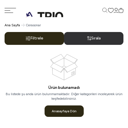
Favorilerim
Hesabı
Sepe
Ara
Ana Sayfa
Cerasonar
Filtrele
Sırala
Ürün bulunamadı
Bu listede şu anda ürün bulunmamaktadır. Diğer kategorileri inceleyerek ürün
keşfedebilirsiniz.
Anasayfaya Dön