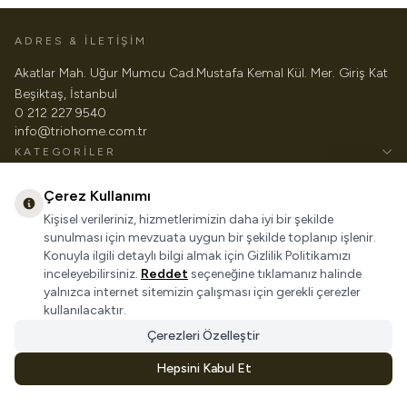
ADRES & İLETİŞİM
Akatlar Mah. Uğur Mumcu Cad.Mustafa Kemal Kül. Mer. Giriş Kat
Beşiktaş, İstanbul
0 212 227 9540
info@triohome.com.tr
KATEGORILER
ÖNEMLI BILGILER
Çerez Kullanımı
HIZLI ERIŞIM
Kişisel verileriniz, hizmetlerimizin daha iyi bir şekilde
sunulması için mevzuata uygun bir şekilde toplanıp işlenir.
Konuyla ilgili detaylı bilgi almak için Gizlilik Politikamızı
inceleyebilirsiniz.
Reddet
seçeneğine tıklamanız halinde
yalnızca internet sitemizin çalışması için gerekli çerezler
kullanılacaktır.
© TRIO SES, IŞIK VE GÖRÜNTÜ SISTEMLERI
Çerezleri Özelleştir
Hepsini Kabul Et