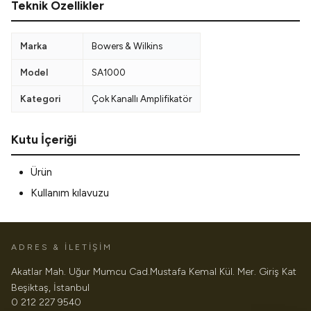
Teknik Özellikler
Marka
Bowers & Wilkins
Model
SA1000
Kategori
Çok Kanallı Amplifikatör
Kutu İçeriği
Ürün
Kullanım kılavuzu
ADRES & İLETİŞİM
Akatlar Mah. Uğur Mumcu Cad.Mustafa Kemal Kül. Mer. Giriş Kat
Beşiktaş, İstanbul
0 212 227 9540