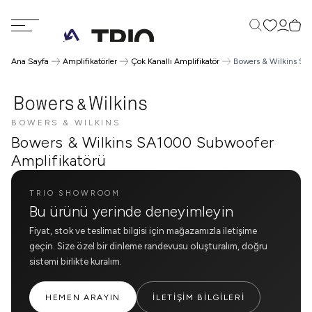
Favorilerim
Hesabı
Sepe
Ara
Ana Sayfa
Amplifikatörler
Çok Kanallı Amplifikatör
Bowers & Wilkins SA
BOWERS & WILKINS
Bowers & Wilkins SA1000 Subwoofer
Amplifikatörü
TRIO SHOWROOM
Bu ürünü yerinde deneyimleyin
Fiyat, stok ve teslimat bilgisi için mağazamızla iletişime
geçin. Size özel bir dinleme randevusu oluşturalım, doğru
sistemi birlikte kuralım.
HEMEN ARAYIN
İLETIŞIM BILGILERI